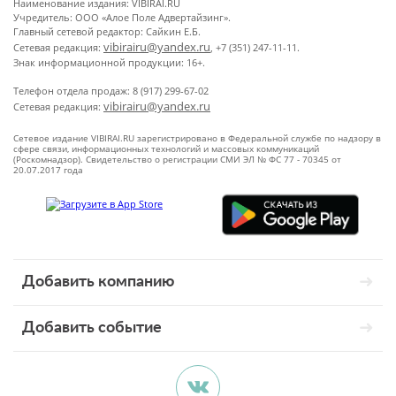
Наименование издания: VIBIRAI.RU
Учредитель: ООО «Алое Поле Адвертайзинг».
Главный сетевой редактор: Сайкин Е.Б.
vibirairu@yandex.ru
Сетевая редакция:
, +7 (351) 247-11-11.
Знак информационной продукции: 16+.
Телефон отдела продаж: 8 (917) 299-67-02
vibirairu@yandex.ru
Сетевая редакция:
Сетевое издание VIBIRAI.RU зарегистрировано в Федеральной службе по надзору в
сфере связи, информационных технологий и массовых коммуникаций
(Роскомнадзор). Свидетельство о регистрации СМИ ЭЛ № ФС 77 - 70345 от
20.07.2017 года
Добавить компанию
Добавить событие