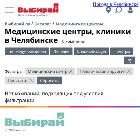
Погода в Челябинске
Места и события Челябинска
/
/
Выбирай.ру
Каталог
Медицинские центры
Медицинские центры, клиники
в Челябинске
​0 компаний
Тип медучреждения
Лечение
Специализация
Фильтры
Фильтры:
Медицинский центр
Пластическая хирургия
×
×
Простатит
Сбросить
×
Нет компаний, подходящих под условия
фильтрации.
© 2007—2026