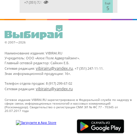

+7 (351) 7298929
Ещё
5
© 2007—2026
Наименование издания: VIBIRAI.RU
Учредитель: ООО «Алое Поле Адвертайзинг».
Главный сетевой редактор: Сайкин Е.Б.
vibirairu@yandex.ru
Сетевая редакция:
, +7 (351) 247-11-11.
Знак информационной продукции: 16+.
Телефон отдела продаж: 8 (917) 299-67-02
vibirairu@yandex.ru
Сетевая редакция:
Сетевое издание VIBIRAI.RU зарегистрировано в Федеральной службе по надзору в
сфере связи, информационных технологий и массовых коммуникаций
(Роскомнадзор). Свидетельство о регистрации СМИ ЭЛ № ФС 77 - 70345 от
20.07.2017 года