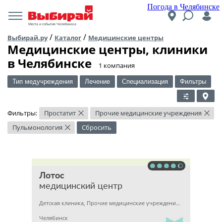
Погода в Челябинске
Места и события Челябинска
/
/
Выбирай.ру
Каталог
Медицинские центры
Медицинские центры, клиники
в Челябинске
​1 компания
Тип медучреждения
Лечение
Специализация
Фильтры
Фильтры:
Простатит
Прочие медицинские учреждения
×
×
Пульмонология
Сбросить
×
Лотос
медицинский центр
Детская клиника, Прочие медицинские учреждения, Гинекология
Челябинск