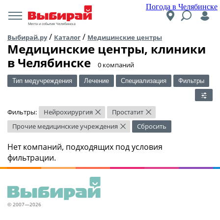
Погода в Челябинске
Места и события Челябинска
/
/
Выбирай.ру
Каталог
Медицинские центры
Медицинские центры, клиники
в Челябинске
​0 компаний
Тип медучреждения
Лечение
Специализация
Фильтры
Фильтры:
Нейрохирургия
Простатит
×
×
Прочие медицинские учреждения
Сбросить
×
Нет компаний, подходящих под условия
фильтрации.
© 2007—2026