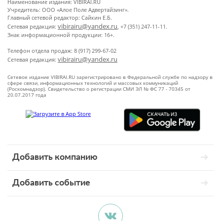
Наименование издания: VIBIRAI.RU
Учредитель: ООО «Алое Поле Адвертайзинг».
Главный сетевой редактор: Сайкин Е.Б.
vibirairu@yandex.ru
Сетевая редакция:
, +7 (351) 247-11-11.
Знак информационной продукции: 16+.
Телефон отдела продаж: 8 (917) 299-67-02
vibirairu@yandex.ru
Сетевая редакция:
Сетевое издание VIBIRAI.RU зарегистрировано в Федеральной службе по надзору в
сфере связи, информационных технологий и массовых коммуникаций
(Роскомнадзор). Свидетельство о регистрации СМИ ЭЛ № ФС 77 - 70345 от
20.07.2017 года
Добавить компанию
Добавить событие