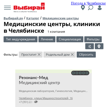
Погода в Челябинске
Места и события Челябинска
/
/
Выбирай.ру
Каталог
Медицинские центры
Медицинские центры, клиники
в Челябинске
​1 компания
Тип медучреждения
Лечение
Специализация
Фильтры
Фильтры:
Простатит
Родильный дом
Сбросить
×
×
Резонанс-Мед
Медицинский центр
Медицинская лаборатория, Гинекология, Медицинский центр
Челябинск, улица Машиностроителей, 16

+7 (351) 2201031