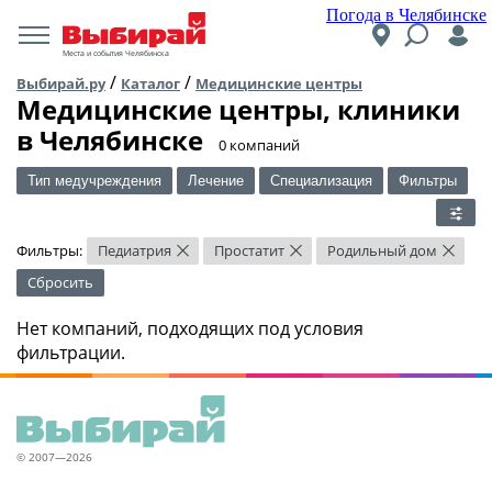
Погода в Челябинске
Места и события Челябинска
/
/
Выбирай.ру
Каталог
Медицинские центры
Медицинские центры, клиники
в Челябинске
​0 компаний
Тип медучреждения
Лечение
Специализация
Фильтры
Фильтры:
Педиатрия
Простатит
Родильный дом
×
×
×
Сбросить
Нет компаний, подходящих под условия
фильтрации.
© 2007—2026