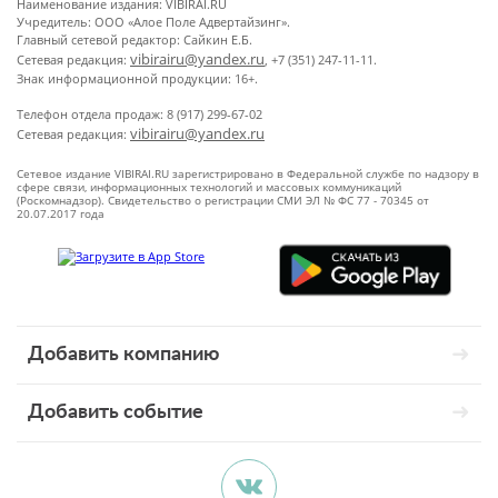
Наименование издания: VIBIRAI.RU
Учредитель: ООО «Алое Поле Адвертайзинг».
Главный сетевой редактор: Сайкин Е.Б.
vibirairu@yandex.ru
Сетевая редакция:
, +7 (351) 247-11-11.
Знак информационной продукции: 16+.
Телефон отдела продаж: 8 (917) 299-67-02
vibirairu@yandex.ru
Сетевая редакция:
Сетевое издание VIBIRAI.RU зарегистрировано в Федеральной службе по надзору в
сфере связи, информационных технологий и массовых коммуникаций
(Роскомнадзор). Свидетельство о регистрации СМИ ЭЛ № ФС 77 - 70345 от
20.07.2017 года
Добавить компанию
Добавить событие