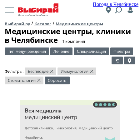
Погода в Челябинске
Места и события Челябинска
/
/
Выбирай.ру
Каталог
Медицинские центры
Медицинские центры, клиники
в Челябинске
​1 компания
Тип медучреждения
Лечение
Специализация
Фильтры
Фильтры:
Бесплодие
Иммунология
×
×
Стоматология
Сбросить
×
Вся медицина
медицинский центр
Детская клиника, Гинекология, Медицинский центр
Челябинск