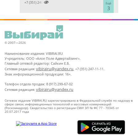

+7 (351) 2400303
Ещё
3
© 2007—2026
Наименование издания: VIBIRAI.RU
Учредитель: ООО «Алое Поле Адвертайзинг».
Главный сетевой редактор: Сайкин Е.Б.
vibirairu@yandex.ru
Сетевая редакция:
, +7 (351) 247-11-11.
Знак информационной продукции: 16+.
Телефон отдела продаж: 8 (917) 299-67-02
vibirairu@yandex.ru
Сетевая редакция:
Сетевое издание VIBIRAI.RU зарегистрировано в Федеральной службе по надзору в
сфере связи, информационных технологий и массовых коммуникаций
(Роскомнадзор). Свидетельство о регистрации СМИ ЭЛ № ФС 77 - 70345 от
20.07.2017 года