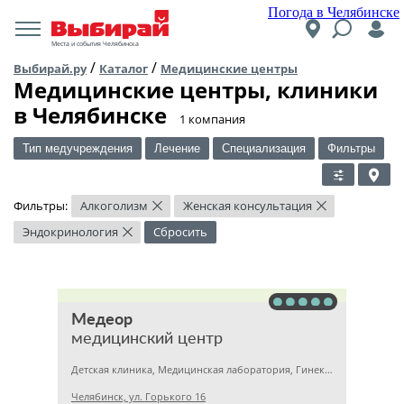
Погода в Челябинске
Места и события Челябинска
/
/
Выбирай.ру
Каталог
Медицинские центры
Медицинские центры, клиники
в Челябинске
​1 компания
Тип медучреждения
Лечение
Специализация
Фильтры
Фильтры:
Алкоголизм
Женская консультация
×
×
Эндокринология
Сбросить
×
Медеор
медицинский центр
Детская клиника, Медицинская лаборатория, Гинекология
Челябинск, ул. Горького 16