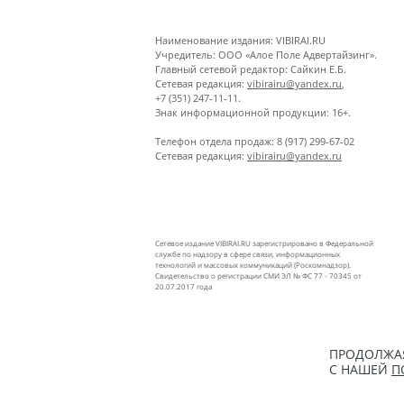
Наименование издания: VIBIRAI.RU
Учредитель: ООО «Алое Поле Адвертайзинг».
Главный сетевой редактор: Сайкин Е.Б.
Сетевая редакция:
vibirairu@yandex.ru
,
+7 (351) 247-11-11.
Знак информационной продукции: 16+.
Телефон отдела продаж: 8 (917) 299-67-02
Сетевая редакция:
vibirairu@yandex.ru
Сетевое издание VIBIRAI.RU зарегистрировано в Федеральной
службе по надзору в сфере связи, информационных
технологий и массовых коммуникаций (Роскомнадзор).
Свидетельство о регистрации СМИ ЭЛ № ФС 77 - 70345 от
20.07.2017 года
ПРОДОЛЖАЯ
С НАШЕЙ
П