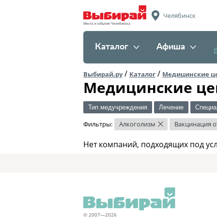
Челябинск
Места и события Челябинска
Каталог
Афиша
/
/
Выбирай.ру
Каталог
Медицинские ц
Медицинские це
Тип медучреждения
Лечение
Специа
Фильтры:
Алкоголизм
Вакцинация о
×
Нет компаний, подходящих под ус
© 2007—2026