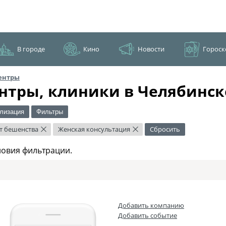
В городе
Кино
Новости
Гороск
ентры
нтры, клиники в Челябинск
лизация
Фильтры
т бешенства
Женская консультация
Сбросить
×
×
ловия фильтрации.
Добавить компанию
Добавить событие