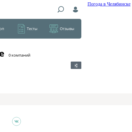
Погода в Челябинске
оп
Тесты
Отзывы
е
​0 компаний