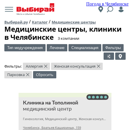
Погода в Челябинске
Места и события Челябинска
/
/
Выбирай.ру
Каталог
Медицинские центры
Медицинские центры, клиники
в Челябинске
​3 компании
Тип медучреждения
Лечение
Специализация
Фильтры
Фильтры:
Аллергия
Женская консультация
×
×
Парковка
Сбросить
×
Клиника на Тополиной
медицинский центр
Гинекология, Медицинский центр, Женская консультация
Челябинск, Братьев Кашириных, 159