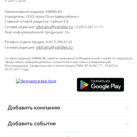
© 2007—2026
Наименование издания: VIBIRAI.RU
Учредитель: ООО «Алое Поле Адвертайзинг».
Главный сетевой редактор: Сайкин Е.Б.
vibirairu@yandex.ru
Сетевая редакция:
, +7 (351) 247-11-11.
Знак информационной продукции: 16+.
Телефон отдела продаж: 8 (917) 299-67-02
vibirairu@yandex.ru
Сетевая редакция:
Сетевое издание VIBIRAI.RU зарегистрировано в Федеральной службе по надзору в
сфере связи, информационных технологий и массовых коммуникаций
(Роскомнадзор). Свидетельство о регистрации СМИ ЭЛ № ФС 77 - 70345 от
20.07.2017 года
Добавить компанию
Добавить событие