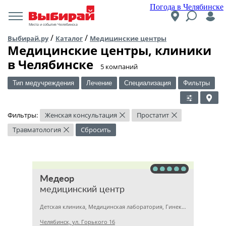
Погода в Челябинске
Места и события Челябинска
/
/
Выбирай.ру
Каталог
Медицинские центры
Медицинские центры, клиники
в Челябинске
​5 компаний
Тип медучреждения
Лечение
Специализация
Фильтры
Фильтры:
Женская консультация
Простатит
×
×
Травматология
Сбросить
×
Медеор
медицинский центр
Детская клиника, Медицинская лаборатория, Гинекология
Челябинск, ул. Горького 16