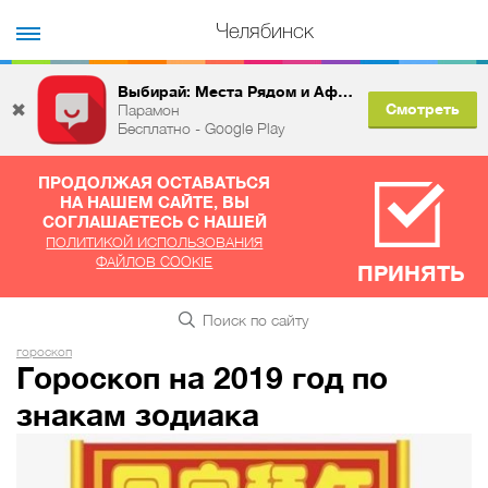
Челябинск
Выбирай: Места Рядом и Афиша
✖
Смотреть
Парамон
Бесплатно - Google Play
ПРОДОЛЖАЯ ОСТАВАТЬСЯ
НА НАШЕМ САЙТЕ, ВЫ
СОГЛАШАЕТЕСЬ С НАШЕЙ
ПОЛИТИКОЙ ИСПОЛЬЗОВАНИЯ
ФАЙЛОВ COOKIE
ПРИНЯТЬ
гороскоп
Гороскоп на 2019 год по
знакам зодиака