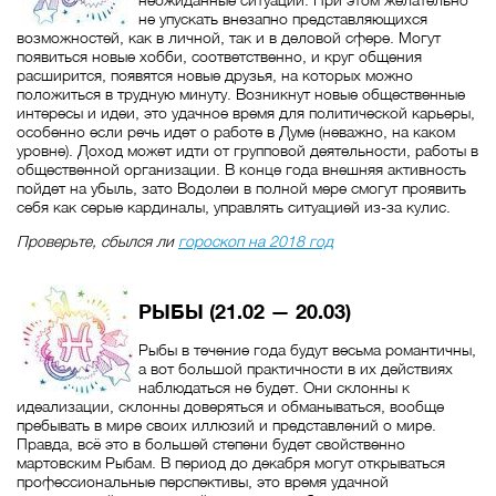
не упускать внезапно представляющихся
возможностей, как в личной, так и в деловой сфере. Могут
появиться новые хобби, соответственно, и круг общения
расширится, появятся новые друзья, на которых можно
положиться в трудную минуту. Возникнут новые общественные
интересы и идеи, это удачное время для политической карьеры,
особенно если речь идет о работе в Думе (неважно, на каком
уровне). Доход может идти от групповой деятельности, работы в
общественной организации. В конце года внешняя активность
пойдет на убыль, зато Водолеи в полной мере смогут проявить
себя как серые кардиналы, управлять ситуацией из-за кулис.
Проверьте, сбылся ли
гороскоп на 2018 год
РЫБЫ (21.02 — 20.03)
Рыбы в течение года будут весьма романтичны,
а вот большой практичности в их действиях
наблюдаться не будет. Они склонны к
идеализации, склонны доверяться и обманываться, вообще
пребывать в мире своих иллюзий и представлений о мире.
Правда, всё это в большей степени будет свойственно
мартовским Рыбам. В период до декабря могут открываться
профессиональные перспективы, это время удачной