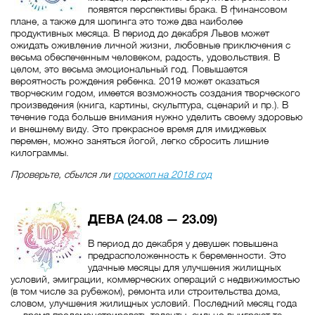
появятся перспективы брака. В финансовом
плане, а также для шопинга это тоже два наиболее
продуктивных месяца. В период до декабря Львов может
ожидать оживление личной жизни, любовные приключения с
весьма обеспеченным человеком, радость, удовольствия. В
целом, это весьма эмоциональный год. Повышается
вероятность рождения ребенка. 2019 может оказаться
творческим годом, имеется возможность создания творческого
произведения (книга, картины, скульптура, сценарий и пр.). В
течение года больше внимания нужно уделить своему здоровью
и внешнему виду. Это прекрасное время для имиджевых
перемен, можно заняться йогой, легко сбросить лишние
килограммы.
Проверьте, сбылся ли
гороскоп на 2018 год
ДЕВА (24.08 — 23.09)
В период до декабря у девушек повышена
предрасположенность к беременности. Это
удачные месяцы для улучшения жилищных
условий, эмиграции, коммерческих операций с недвижимостью
(в том числе за рубежом), ремонта или строительства дома,
словом, улучшения жилищных условий. Последний месяц года
— время продемонстрировать таланты, сильно выиграют те