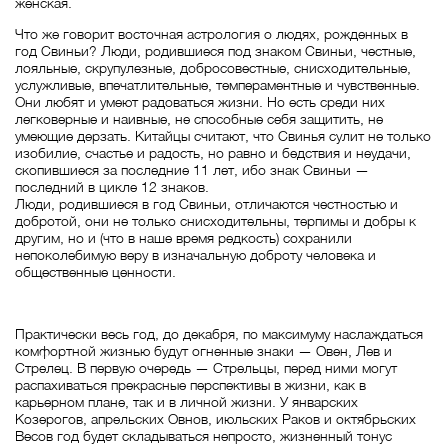
женская.
Что же говорит восточная астрология о людях, рожденных в
год Свиньи? Люди, родившиеся под знаком Свиньи, честные,
лояльные, скрупулезные, добросовестные, снисходительные,
услужливые, впечатлительные, темпераментные и чувственные.
Они любят и умеют радоваться жизни. Но есть среди них
легковерные и наивные, не способные себя защитить, не
умеющие дерзать. Китайцы считают, что Свинья сулит не только
изобилие, счастье и радость, но равно и бедствия и неудачи,
скопившиеся за последние 11 лет, ибо знак Свиньи —
последний в цикле 12 знаков.
Люди, родившиеся в год Свиньи, отличаются честностью и
добротой, они не только снисходительны, терпимы и добры к
другим, но и (что в наше время редкость) сохранили
непоколебимую веру в изначальную доброту человека и
общественные ценности.
Практически весь год, до декабря, по максимуму наслаждаться
комфортной жизнью будут огненные знаки — Овен, Лев и
Стрелец. В первую очередь — Стрельцы, перед ними могут
распахиваться прекрасные перспективы в жизни, как в
карьерном плане, так и в личной жизни. У январских
Козерогов, апрельских Овнов, июльских Раков и октябрьских
Весов год будет складываться непросто, жизненный тонус