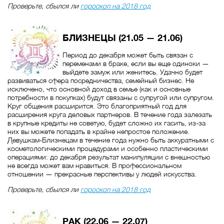
Проверьте, сбылся ли
гороскоп на 2018 год
БЛИЗНЕЦЫ (21.05 — 21.06)
Период до декабря может быть связан с
переменами в браке, если вы еще одиноки —
выйдете замуж или женитесь. Удачно будет
развиваться сфера посредничества, семейный бизнес. Не
исключено, что основной доход в семье (как и основные
потребности в покупках) будут связаны с супругой или супругом.
Круг общения расширится. Это благоприятный год для
расширения круга деловых партнеров. В течение года залезать
в крупные кредиты не советую, будет сложно их гасить, из-за
них вы можете попадать в крайне непростое положение.
Девушкам-Близнецам в течение года нужно быть аккуратными с
косметологическими процедурами и особенно пластическими
операциями: до декабря результат манипуляции с внешностью
не всегда может вам нравиться. В профессиональном
отношении — прекрасные перспективы у людей искусства.
Проверьте, сбылся ли
гороскоп на 2018 год
РАК (22.06 — 22.07)