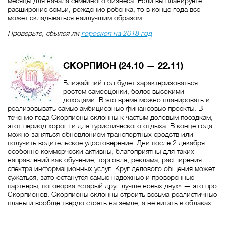
месяцы для начала семейного бизнеса. Если вы планируете
расширение семьи, рождение ребенка, то в конце года всё
может складываться наилучшим образом.
Проверьте, сбылся ли
гороскоп на 2018 год
СКОРПИОН (24.10 — 22.11)
Ближайший год будет характеризоваться
ростом самооценки, более высокими
доходами. В это время можно планировать и
реализовывать самые амбициозные финансовые проекты. В
течение года Скорпионы склонны к частым деловым поездкам,
этот период хорош и для туристического отдыха. В конце года
можно заняться обновлением транспортных средств или
получить водительское удостоверение. Дни после 2 декабря
особенно коммерчески активны, благоприятны для таких
направлений как обучение, торговля, реклама, расширения
спектра информационных услуг. Круг делового общения может
сужаться, зато останутся самые надежные и проверенные
партнеры, поговорка «старый друг лучше новых двух» — это про
Скорпионов. Скорпионы склонны строить весьма реалистичные
планы и вообще твердо стоять на земле, а не витать в облаках.