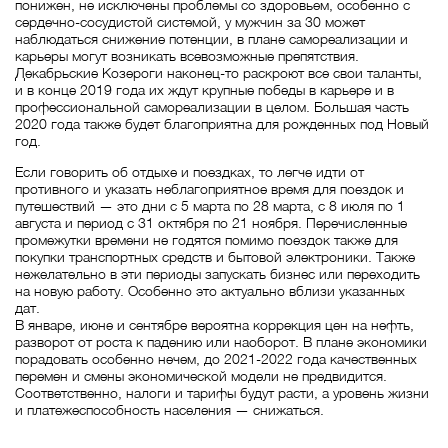
понижен, не исключены проблемы со здоровьем, особенно с
сердечно-сосудистой системой, у мужчин за 30 может
наблюдаться снижение потенции, в плане самореализации и
карьеры могут возникать всевозможные препятствия.
Декабрьские Козероги наконец-то раскроют все свои таланты,
и в конце 2019 года их ждут крупные победы в карьере и в
профессиональной самореализации в целом. Большая часть
2020 года также будет благоприятна для рожденных под Новый
год.
Если говорить об отдыхе и поездках, то легче идти от
противного и указать неблагоприятное время для поездок и
путешествий — это дни с 5 марта по 28 марта, с 8 июля по 1
августа и период с 31 октября по 21 ноября. Перечисленные
промежутки времени не годятся помимо поездок также для
покупки транспортных средств и бытовой электроники. Также
нежелательно в эти периоды запускать бизнес или переходить
на новую работу. Особенно это актуально вблизи указанных
дат.
В январе, июне и сентябре вероятна коррекция цен на нефть,
разворот от роста к падению или наоборот. В плане экономики
порадовать особенно нечем, до 2021-2022 года качественных
перемен и смены экономической модели не предвидится.
Соответственно, налоги и тарифы будут расти, а уровень жизни
и платежеспособность населения — снижаться.