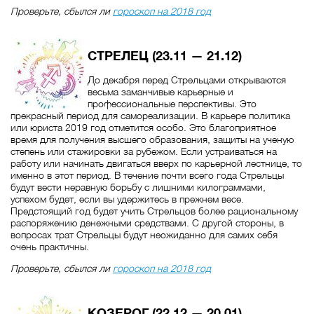
Проверьте, сбылся ли
гороскоп на 2018 год
СТРЕЛЕЦ (23.11 — 21.12)
До декабря перед Стрельцами открываются
весьма заманчивые карьерные и
профессиональные перспективы. Это
прекрасный период для самореализации. В карьере политика
или юриста 2019 год отметится особо. Это благоприятное
время для получения высшего образования, защиты на ученую
степень или стажировки за рубежом. Если устраиваться на
работу или начинать двигаться вверх по карьерной лестнице, то
именно в этот период. В течение почти всего года Стрельцы
будут вести неравную борьбу с лишними килограммами,
успехом будет, если вы удержитесь в прежнем весе.
Предстоящий год будет учить Стрельцов более рациональному
распоряжению денежными средствами. С другой стороны, в
вопросах трат Стрельцы будут неожиданно для самих себя
очень практичны.
Проверьте, сбылся ли
гороскоп на 2018 год
КОЗЕРОГ (22.12 — 20.01)