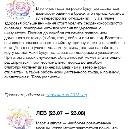
В течение года непросто будут складываться
взаимоотношения в браке, это период кризиса
или перестройки отношений. Ну а в плане
здоровья больше внимания стоит уделить сердечно-сосудистой
системе и предпринимать все усилия по укреплению
иммунитета. Период до декабря отметится появлением
домашнего питомца (рыбок, птиц, собаки или кошки). Вероятно
появление помощника по хозяйству, прислуги, няни для ребенка
и пр. Довольно удачно дела могут складываться на работе, в
кругу коллег Раки будут пользоваться доверием и уважением.
При этом список служебных обязанностей может значительно
расшириться. Профессионально период до декабря
благоприятствует дизайнерам, медикам и ветеринарам,
стилистам, а также работникам умственного труда, к примеру,
аналитикам и IT-специалистам.
Проверьте, сбылся ли
гороскоп на 2018 год
ЛЕВ (23.07 — 23.08)
Март и август — наиболее романтичные
месяцы, когда может закрутиться роман или