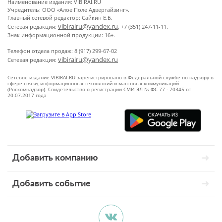
Наименование издания: VIBIRAI.RU
Учредитель: ООО «Алое Поле Адвертайзинг».
Главный сетевой редактор: Сайкин Е.Б.
vibirairu@yandex.ru
Сетевая редакция:
, +7 (351) 247-11-11.
Знак информационной продукции: 16+.
Телефон отдела продаж: 8 (917) 299-67-02
vibirairu@yandex.ru
Сетевая редакция:
Сетевое издание VIBIRAI.RU зарегистрировано в Федеральной службе по надзору в
сфере связи, информационных технологий и массовых коммуникаций
(Роскомнадзор). Свидетельство о регистрации СМИ ЭЛ № ФС 77 - 70345 от
20.07.2017 года
Добавить компанию
Добавить событие