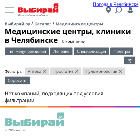
Погода в Челябинске
Места и события Челябинска
/
/
Выбирай.ру
Каталог
Медицинские центры
Медицинские центры, клиники
в Челябинске
​0 компаний
Тип медучреждения
Лечение
Специализация
Фильтры
Фильтры:
Аптека
Простатит
Пульмонология
×
×
×
Сбросить
Нет компаний, подходящих под условия
фильтрации.
© 2007—2026