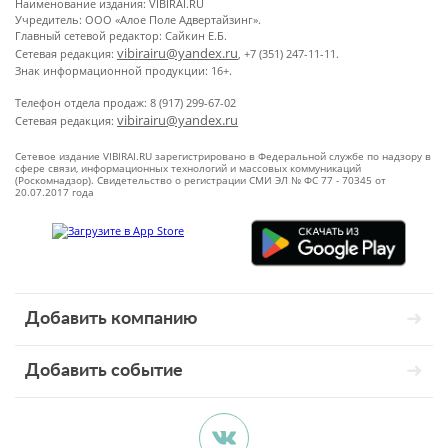
Наименование издания: VIBIRAI.RU
Учредитель: ООО «Алое Поле Адвертайзинг».
Главный сетевой редактор: Сайкин Е.Б.
vibirairu@yandex.ru
Сетевая редакция:
, +7 (351) 247-11-11.
Знак информационной продукции: 16+.
Телефон отдела продаж: 8 (917) 299-67-02
vibirairu@yandex.ru
Сетевая редакция:
Сетевое издание VIBIRAI.RU зарегистрировано в Федеральной службе по надзору в
сфере связи, информационных технологий и массовых коммуникаций
(Роскомнадзор). Свидетельство о регистрации СМИ ЭЛ № ФС 77 - 70345 от
20.07.2017 года
Добавить компанию
Добавить событие