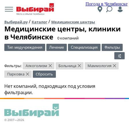
Погода в Челябинске
Места и события Челябинска
/
/
Выбирай.ру
Каталог
Медицинские центры
Медицинские центры, клиники
в Челябинске
​0 компаний
Тип медучреждения
Лечение
Специализация
Фильтры
Фильтры:
Алкоголизм
Больница
Маммология
×
×
×
Парковка
Сбросить
×
Нет компаний, подходящих под условия
фильтрации.
© 2007—2026