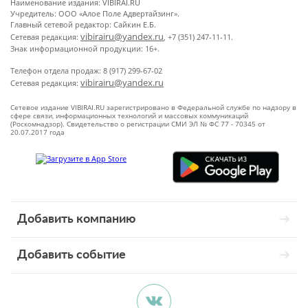
Наименование издания: VIBIRAI.RU
Учредитель: ООО «Алое Поле Адвертайзинг».
Главный сетевой редактор: Сайкин Е.Б.
vibirairu@yandex.ru
Сетевая редакция:
, +7 (351) 247-11-11.
Знак информационной продукции: 16+.
Телефон отдела продаж: 8 (917) 299-67-02
vibirairu@yandex.ru
Сетевая редакция:
Сетевое издание VIBIRAI.RU зарегистрировано в Федеральной службе по надзору в
сфере связи, информационных технологий и массовых коммуникаций
(Роскомнадзор). Свидетельство о регистрации СМИ ЭЛ № ФС 77 - 70345 от
20.07.2017 года
Добавить компанию
Добавить событие