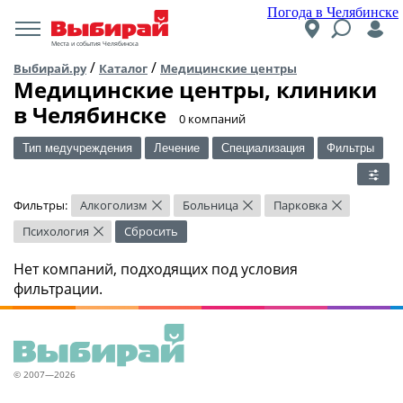
Погода в Челябинске
Места и события Челябинска
/
/
Выбирай.ру
Каталог
Медицинские центры
Медицинские центры, клиники
в Челябинске
​0 компаний
Тип медучреждения
Лечение
Специализация
Фильтры
Фильтры:
Алкоголизм
Больница
Парковка
×
×
×
Психология
Сбросить
×
Нет компаний, подходящих под условия
фильтрации.
© 2007—2026