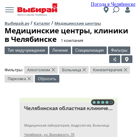
Погода в Челябинске
Места и события Челябинска
/
/
Выбирай.ру
Каталог
Медицинские центры
Медицинские центры, клиники
в Челябинске
​1 компания
Тип медучреждения
Лечение
Специализация
Фильтры
Фильтры:
Алкоголизм
Больница
Кинезитерапия
×
×
×
Парковка
Сбросить
×
Челябинская областная клиническая больница
Медицинская лаборатория, Андрология, Больница
Челябинск, ул. Воровского, 70