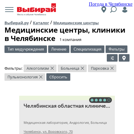
Погода в Челябинске
Места и события Челябинска
/
/
Выбирай.ру
Каталог
Медицинские центры
Медицинские центры, клиники
в Челябинске
​1 компания
Тип медучреждения
Лечение
Специализация
Фильтры
Фильтры:
Алкоголизм
Больница
Парковка
×
×
×
Пульмонология
Сбросить
×
Челябинская областная клиническая больница
Медицинская лаборатория, Андрология, Больница
Челябинск, ул. Воровского, 70