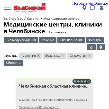
Погода в Челябинске
Места и события Челябинска
/
/
Выбирай.ру
Каталог
Медицинские центры
Медицинские центры, клиники
в Челябинске
​1 компания
Тип медучреждения
Лечение
Специализация
Фильтры
Фильтры:
Аллергия
Больница
Онкология
×
×
×
Сбросить
Челябинская областная клиническая больница
Медицинская лаборатория, Андрология, Больница
Челябинск, ул. Воровского, 70