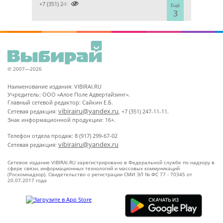

+7 (351) 2400303
Ещё
3
© 2007—2026
Наименование издания: VIBIRAI.RU
Учредитель: ООО «Алое Поле Адвертайзинг».
Главный сетевой редактор: Сайкин Е.Б.
vibirairu@yandex.ru
Сетевая редакция:
, +7 (351) 247-11-11.
Знак информационной продукции: 16+.
Телефон отдела продаж: 8 (917) 299-67-02
vibirairu@yandex.ru
Сетевая редакция:
Сетевое издание VIBIRAI.RU зарегистрировано в Федеральной службе по надзору в
сфере связи, информационных технологий и массовых коммуникаций
(Роскомнадзор). Свидетельство о регистрации СМИ ЭЛ № ФС 77 - 70345 от
20.07.2017 года