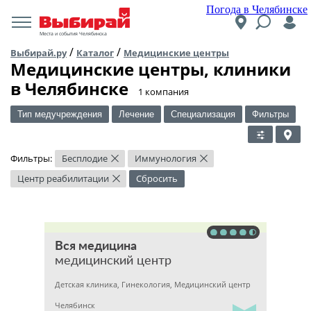
Погода в Челябинске
Места и события Челябинска
/
/
Выбирай.ру
Каталог
Медицинские центры
Медицинские центры, клиники
в Челябинске
​1 компания
Тип медучреждения
Лечение
Специализация
Фильтры
Фильтры:
Бесплодие
Иммунология
×
×
Центр реабилитации
Сбросить
×
Вся медицина
медицинский центр
Детская клиника, Гинекология, Медицинский центр
Челябинск