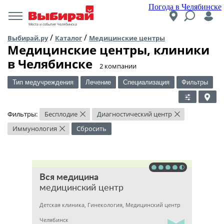
Погода в Челябинске
Места и события Челябинска
/
/
Выбирай.ру
Каталог
Медицинские центры
Медицинские центры, клиники
в Челябинске
​2 компании
Тип медучреждения
Лечение
Специализация
Фильтры
Фильтры:
Бесплодие
Диагностический центр
×
×
Иммунология
Сбросить
×
Вся медицина
медицинский центр
Детская клиника, Гинекология, Медицинский центр
Челябинск