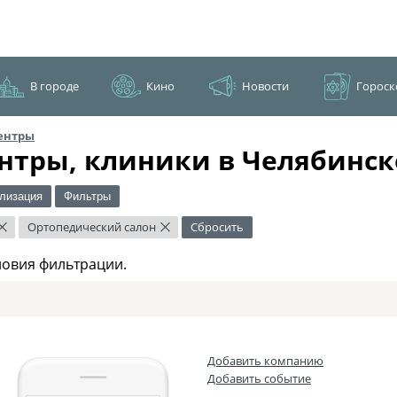
В городе
Кино
Новости
Гороск
ентры
нтры, клиники в Челябинск
лизация
Фильтры
Ортопедический салон
Сбросить
×
×
ловия фильтрации.
Добавить компанию
Добавить событие