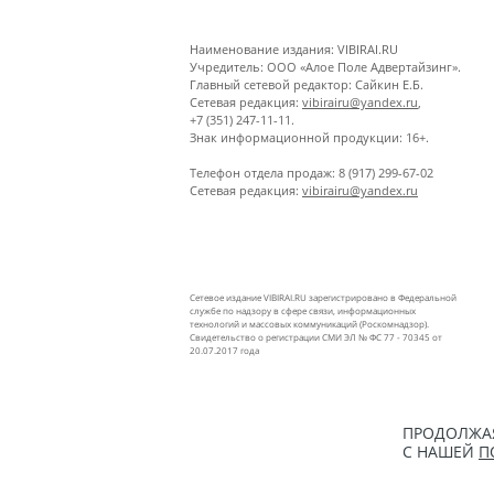
Наименование издания: VIBIRAI.RU
Учредитель: ООО «Алое Поле Адвертайзинг».
Главный сетевой редактор: Сайкин Е.Б.
Сетевая редакция:
vibirairu@yandex.ru
,
+7 (351) 247-11-11.
Знак информационной продукции: 16+.
Телефон отдела продаж: 8 (917) 299-67-02
Сетевая редакция:
vibirairu@yandex.ru
Сетевое издание VIBIRAI.RU зарегистрировано в Федеральной
службе по надзору в сфере связи, информационных
технологий и массовых коммуникаций (Роскомнадзор).
Свидетельство о регистрации СМИ ЭЛ № ФС 77 - 70345 от
20.07.2017 года
ПРОДОЛЖАЯ
С НАШЕЙ
П