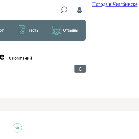
Погода в Челябинске
оп
Тесты
Отзывы
е
​0 компаний