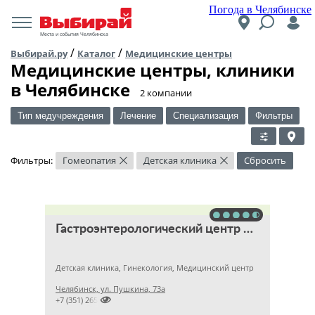
Погода в Челябинске
Места и события Челябинска
/
/
Выбирай.ру
Каталог
Медицинские центры
Медицинские центры, клиники
в Челябинске
​2 компании
Тип медучреждения
Лечение
Специализация
Фильтры
Фильтры:
Гомеопатия
Детская клиника
Сбросить
×
×
Гастроэнтерологический центр Уфимцева К.А.
Детская клиника, Гинекология, Медицинский центр
Челябинск, ул. Пушкина, 73а

+7 (351) 2657788