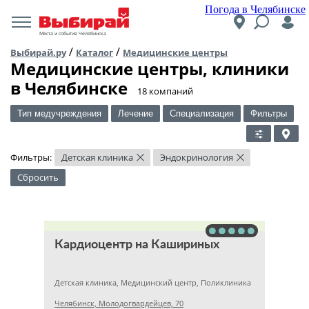
Погода в Челябинске
Места и события Челябинска
/
/
Выбирай.ру
Каталог
Медицинские центры
Медицинские центры, клиники
в Челябинске
​18 компаний
Тип медучреждения
Лечение
Специализация
Фильтры
Фильтры:
Детская клиника
Эндокринология
×
×
Сбросить
Кардиоцентр на Кашириных
Детская клиника, Медицинский центр, Поликлиника
Челябинск, Молодогвардейцев, 70