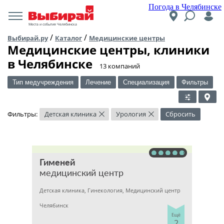
Погода в Челябинске
Места и события Челябинска
/
/
Выбирай.ру
Каталог
Медицинские центры
Медицинские центры, клиники
в Челябинске
​13 компаний
Тип медучреждения
Лечение
Специализация
Фильтры
Фильтры:
Детская клиника
Урология
Сбросить
×
×
Гименей
медицинский центр
Детская клиника, Гинекология, Медицинский центр
Челябинск
Ещё
2