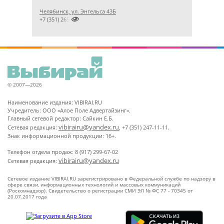
Челябинск, ул. Энгельса 43Б

+7 (351) 2656869
© 2007—2026
Наименование издания: VIBIRAI.RU
Учредитель: ООО «Алое Поле Адвертайзинг».
Главный сетевой редактор: Сайкин Е.Б.
vibirairu@yandex.ru
Сетевая редакция:
, +7 (351) 247-11-11.
Знак информационной продукции: 16+.
Телефон отдела продаж: 8 (917) 299-67-02
vibirairu@yandex.ru
Сетевая редакция:
Сетевое издание VIBIRAI.RU зарегистрировано в Федеральной службе по надзору в
сфере связи, информационных технологий и массовых коммуникаций
(Роскомнадзор). Свидетельство о регистрации СМИ ЭЛ № ФС 77 - 70345 от
20.07.2017 года