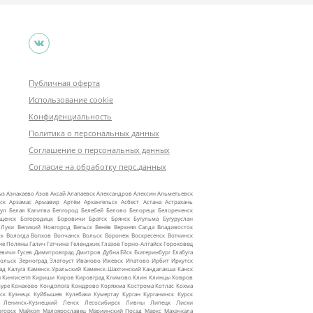
Публичная оферта
Использование cookie
Конфиденциальность
Политика о персональных данных
Соглашение о персональных данных
Согласие на обработку перс.данных
ыз
Азнакаево
Азов
Аксай
Алапаевск
Александров
Алексин
Альметьевск
ск
Арзамас
Армавир
Артём
Архангельск
Асбест
Астана
Астрахань
ул
Белая Калитва
Белгород
Белебей
Белово
Белорецк
Белореченск
ещенск
Богородицк
Боровичи
Братск
Брянск
Бугульма
Бугуруслан
 Луки
Великий Новгород
Вельск
Венёв
Верхняя Салда
Владивосток
ск
Вологда
Волхов
Волчанск
Вольск
Воронеж
Воскресенск
Воткинск
ие Поляны
Галич
Гатчина
Геленджик
Глазов
Горно‑Алтайск
Гороховец
евичи
Гусев
Димитровград
Дмитров
Дубна
Ейск
Екатеринбург
Елабуга
ольск
Зерноград
Златоуст
Иваново
Ижевск
Ипатово
Ирбит
Иркутск
ад
Калуга
Каменск‑Уральский
Каменск‑Шахтинский
Кандалакша
Канск
ы
Кингисепп
Кириши
Киров
Кировград
Климово
Клин
Клинцы
Ковров
уре
Конаково
Кондопога
Кондрово
Коряжма
Кострома
Котлас
Кохма
ск
Кузнецк
Куйбышев
Кулебаки
Кумертау
Курган
Курганинск
Курск
Ленинск‑Кузнецкий
Ленск
Лесосибирск
Ливны
Липецк
Лиски
огорск
Майкоп
Малоярославец
Мариинский Посад
Маркс
Махачкала