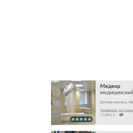
Медеор
медицинский
Челябинск, ул. Горь

+7 (351) 2172376