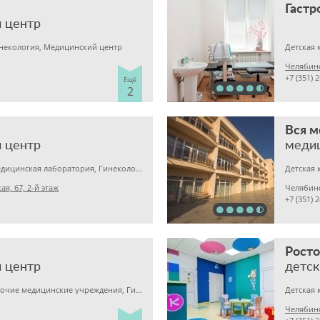
 центр
инекология, Медицинский центр
Детская 
Челябинс
+7 (351) 
Ещё
2
Вся 
 центр
меди
Детская клиника, Медицинская лаборатория, Гинекология
Детская 
я, 67, 2-й этаж
Челябин
+7 (351) 
Росто
 центр
детск
Детская клиника, Прочие медицинские учреждения, Гинекология
Детская 
Челябинс