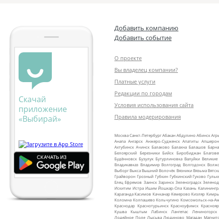
Добавить компанию
Добавить событие
О проекте
Вы владелец компании?
Платные услуги
Редакции по городам
Скачай
Условия использования сайта
приложение
Правила модерирования
«Выбирай»
Москва
Санкт‑Петербург
Абакан
Абдулино
Абинск
Агр
Анапа
Ангарск
Анжеро‑Судженск
Апатиты
Апшерон
Ахтубинск
Ачинск
Балаково
Балахна
Балашов
Барна
Белоярский
Березники
Бийск
Биробиджан
Благов
Будённовск
Бузулук
Бутурлиновка
Валуйки
Великие
Владикавказ
Владимир
Волгоград
Волгодонск
Волж
Выборг
Выкса
Вышний Волочёк
Вязники
Вязьма
Вятск
Грайворон
Грозный
Губкин
Губкинский
Гуково
Гульк
Елец
Ефремов
Заинск
Заринск
Зеленоградск
Зеленод
Искитим
Истра
Ишим
Йошкар‑Ола
Казань
Калинингр
Караганда
Касимов
Качканар
Кемерово
Кизляр
Кимр
Коломна
Колпашево
Кольчугино
Комсомольск‑на‑Ам
Краснодар
Краснотурьинск
Красноуфимск
Краснояр
Кушва
Кыштым
Лабинск
Лангепас
Лениногорск
Лодейное Поле
Лысьва
Людиново
Магадан
Магнит