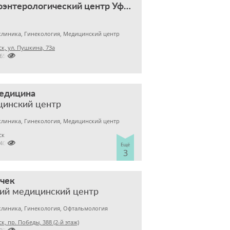
Гастроэнтерологический центр Уфимцева К.А.
клиника, Гинекология, Медицинский центр
к, ул. Пушкина, 73а

2657788
медицина
цинский центр
клиника, Гинекология, Медицинский центр
ск

2400303
Ещё
3
чек
ий медицинский центр
клиника, Гинекология, Офтальмология
к, пр. Победы, 388 (2-й этаж)