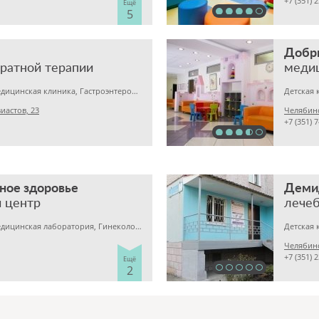
+7 (351) 
Ещё
5
Добр
аратной терапии
меди
Детская клиника, Медицинская клиника, Гастроэнтерология
иастов, 23
Челябинс
+7 (351) 
ное здоровье
Деми
 центр
лечеб
Детская клиника, Медицинская лаборатория, Гинекология
Челябинс
+7 (351) 
Ещё
2