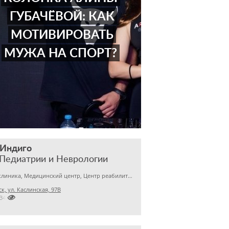
ГУБАЧЁВОЙ: КАК
МОТИВИРОВАТЬ
МУЖА НА СПОРТ?
 Индиго
Педиатрии и Неврологии
Детская клиника, Медицинский центр, Центр реабилитации
к, ул. Каслинская, 97В

7345563