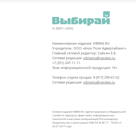
© 2007—2026
Наименование издания: VIBIRAI.RU
Учредитель: ООО «Алое Поле Адвертайзинг».
Главный сетевой редактор: Сайкин Е.Б.
Сетевая редакция:
vibirairu@yandex.ru
,
+7 (351) 247-11-11.
Знак информационной продукции: 16+.
Телефон отдела продаж: 8 (917) 299-67-02
Сетевая редакция:
vibirairu@yandex.ru
Сетевое издание VIBIRAI.RU зарегистрировано в Федеральной
службе по надзору в сфере связи, информационных
технологий и массовых коммуникаций (Роскомнадзор).
Свидетельство о регистрации СМИ ЭЛ № ФС 77 - 70345 от
20.07.2017 года