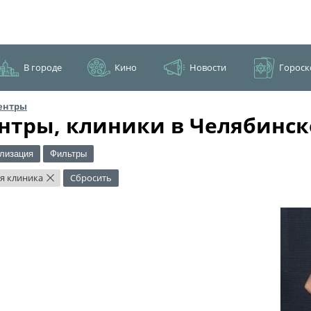
В городе
Кино
Новости
Гороск
ентры
нтры, клиники в Челябинск
лизация
Фильтры
я клиника
Сбросить
×