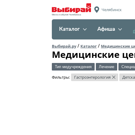
Челябинск
Места и события Челябинска
Каталог
Афиша
/
/
Выбирай.ру
Каталог
Медицинские ц
Медицинские це
Тип медучреждения
Лечение
Специа
Фильтры:
Гастроэнтерология
Детска
×