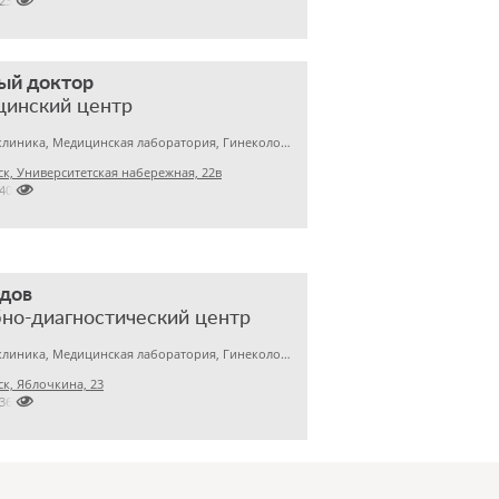

2237272
ый доктор
цинский центр
Детская клиника, Медицинская лаборатория, Гинекология
к, Университетская набережная, 22в

7405750
дов
но-диагностический центр
Детская клиника, Медицинская лаборатория, Гинекология
к, Яблочкина, 23

2364133