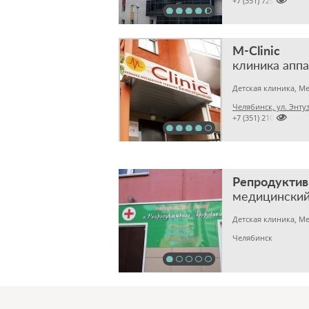

+7 (351) 7298929
M-Clinic
клиника апп
Челябинск, ул. Энтуз

+7 (351) 2101802
Репродуктив
медицинский
Челябинск