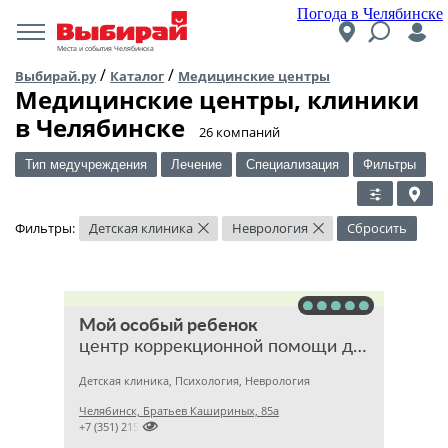
Погода в Челябинске
Места и события Челябинска
/
/
Выбирай.ру
Каталог
Медицинские центры
Медицинские центры, клиники
в Челябинске
​26 компаний
Тип медучреждения
Лечение
Специализация
Фильтры
Фильтры:
Детская клиника
Неврология
Сбросить
×
×
Мой особый ребенок
центр коррекционной помощи детям
Детская клиника, Психология, Неврология
Челябинск, Братьев Кашириных, 85а

+7 (351) 2157159