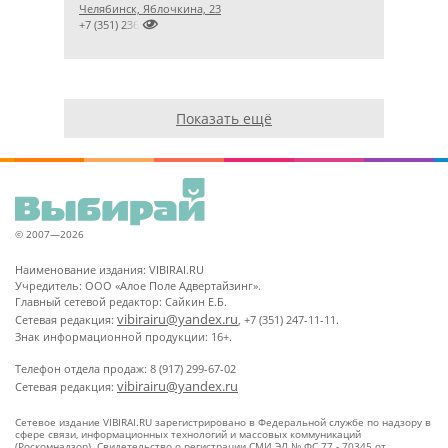
Челябинск, Яблочкина, 23

+7 (351) 2364133
Показать ещё
© 2007—2026
Наименование издания: VIBIRAI.RU
Учредитель: ООО «Алое Поле Адвертайзинг».
Главный сетевой редактор: Сайкин Е.Б.
vibirairu@yandex.ru
Сетевая редакция:
, +7 (351) 247-11-11.
Знак информационной продукции: 16+.
Телефон отдела продаж: 8 (917) 299-67-02
vibirairu@yandex.ru
Сетевая редакция:
Сетевое издание VIBIRAI.RU зарегистрировано в Федеральной службе по надзору в
сфере связи, информационных технологий и массовых коммуникаций
(Роскомнадзор). Свидетельство о регистрации СМИ ЭЛ № ФС 77 - 70345 от