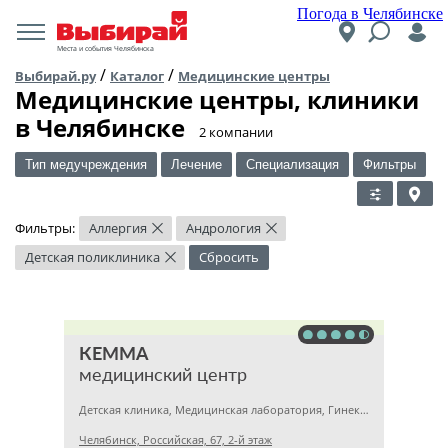
Погода в Челябинске
Места и события Челябинска
/
/
Выбирай.ру
Каталог
Медицинские центры
Медицинские центры, клиники
в Челябинске
​2 компании
Тип медучреждения
Лечение
Специализация
Фильтры
Фильтры:
Аллергия
Андрология
×
×
Детская поликлиника
Сбросить
×
КЕММА
медицинский центр
Детская клиника, Медицинская лаборатория, Гинекология
Челябинск, Российская, 67, 2-й этаж