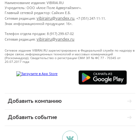
Наименование издания: VIBIRAI.RU
Учредитель: ООО «Алое Поле Адвертайзинг».
Главный сетевой редактор: Сайкин Е.Б.
vibirairu@yandex.ru
Сетевая редакция:
, +7 (351) 247-11-11.
Знак информационной продукции: 16+.
Телефон отдела продаж: 8 (917) 299-67-02
vibirairu@yandex.ru
Сетевая редакция:
Сетевое издание VIBIRAI.RU зарегистрировано в Федеральной службе по надзору в
сфере связи, информационных технологий и массовых коммуникаций
(Роскомнадзор). Свидетельство о регистрации СМИ ЭЛ № ФС 77 - 70345 от
20.07.2017 года
Добавить компанию
Добавить событие