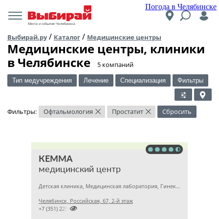
Погода в Челябинске
Места и события Челябинска
/
/
Выбирай.ру
Каталог
Медицинские центры
Медицинские центры, клиники
в Челябинске
​5 компаний
Тип медучреждения
Лечение
Специализация
Фильтры
Фильтры:
Офтальмология
Простатит
Сбросить
×
×
КЕММА
медицинский центр
Детская клиника, Медицинская лаборатория, Гинекология
Челябинск, Российская, 67, 2-й этаж

+7 (351) 2256145