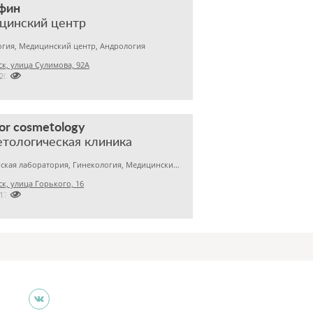
фин
цинский центр
гия, Медицинский центр, Андрология
к, улица Сулимова, 92А

2201843
r cosmetology
тологическая клиника
Медицинская лаборатория, Гинекология, Медицинский центр
к, улица Горького, 16

2170122