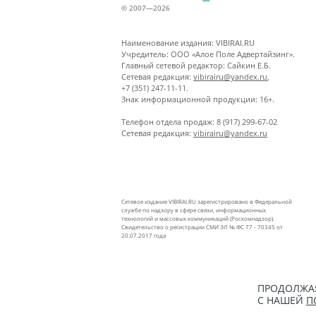
© 2007—2026
Наименование издания: VIBIRAI.RU
Учредитель: ООО «Алое Поле Адвертайзинг».
Главный сетевой редактор: Сайкин Е.Б.
Сетевая редакция:
vibirairu@yandex.ru
,
+7 (351) 247-11-11.
Знак информационной продукции: 16+.
Телефон отдела продаж: 8 (917) 299-67-02
Сетевая редакция:
vibirairu@yandex.ru
Сетевое издание VIBIRAI.RU зарегистрировано в Федеральной
службе по надзору в сфере связи, информационных
технологий и массовых коммуникаций (Роскомнадзор).
Свидетельство о регистрации СМИ ЭЛ № ФС 77 - 70345 от
20.07.2017 года
ПРОДОЛЖАЯ
С НАШЕЙ
П