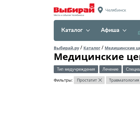
Челябинск
Места и события Челябинска
Каталог
Афиша
/
/
Выбирай.ру
Каталог
Медицинские ц
Медицинские це
Тип медучреждения
Лечение
Специа
Фильтры:
Простатит
Травматология
×