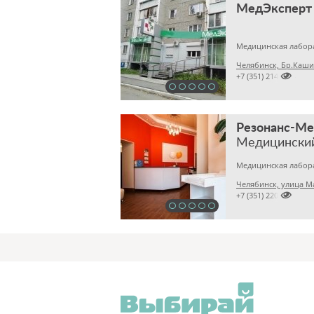
МедЭксперт
Челябинск, Бр.Каши

+7 (351) 2140314
Резонанс-М
Медицински
Челябинск, улица М

+7 (351) 2201031