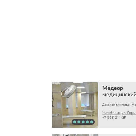
Медеор
медицинский
Челябинск, ул. Горь

+7 (351) 2172376