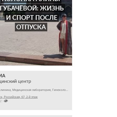
ГУБАЧЁВОЙ: ЖИЗНЬ
И СПОРТ ПОСЛЕ
ОТПУСКА
МА
цинский центр
Детская клиника, Медицинская лаборатория, Гинекология
к, Российская, 67, 2-й этаж

2256145