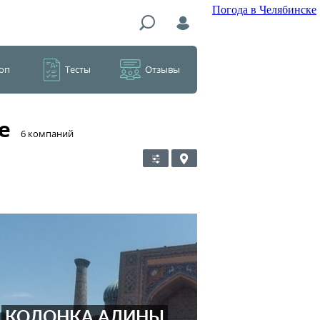
Погода в Челябинске
оп
Тесты
Отзывы
е
​6 компаний
КОЛОНКА АЛИНЫ