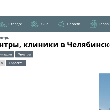
В городе
Кино
Новости
Гороск
ентры
нтры, клиники в Челябинск
лизация
Фильтры
Сбросить
×