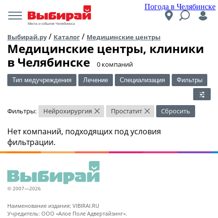
Погода в Челябинске
Места и события Челябинска
/
/
Выбирай.ру
Каталог
Медицинские центры
Медицинские центры, клиники
в Челябинске
​0 компаний
Тип медучреждения
Лечение
Специализация
Фильтры
Фильтры:
Нейрохирургия
Простатит
Сбросить
×
×
Нет компаний, подходящих под условия
фильтрации.
© 2007—2026
Наименование издания: VIBIRAI.RU
Учредитель: ООО «Алое Поле Адвертайзинг».