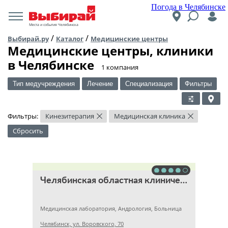
Погода в Челябинске
Места и события Челябинска
/
/
Выбирай.ру
Каталог
Медицинские центры
Медицинские центры, клиники
в Челябинске
​1 компания
Тип медучреждения
Лечение
Специализация
Фильтры
Фильтры:
Кинезитерапия
Медицинская клиника
×
×
Сбросить
Челябинская областная клиническая больница
Медицинская лаборатория, Андрология, Больница
Челябинск, ул. Воровского, 70