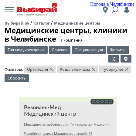
Погода в Челябинске
Места и события Челябинска
/
/
Выбирай.ру
Каталог
Медицинские центры
Медицинские центры, клиники
в Челябинске
​1 компания
Тип медучреждения
Лечение
Специализация
Фильтры
Фильтры:
Ортопедия
Родильный дом
Туберкулез
×
×
×
Сбросить
Резонанс-Мед
Медицинский центр
Медицинская лаборатория, Гинекология, Медицинский центр
Челябинск, улица Машиностроителей, 16