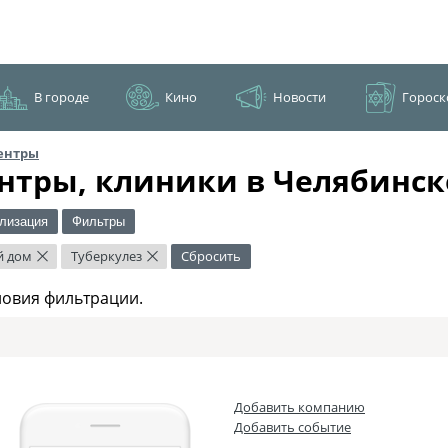
В городе
Кино
Новости
Гороск
ентры
нтры, клиники в Челябинск
лизация
Фильтры
й дом
Туберкулез
Сбросить
×
×
ловия фильтрации.
Добавить компанию
Добавить событие