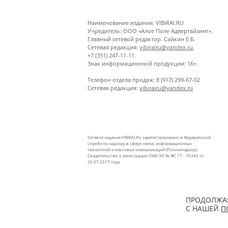
Наименование издания: VIBIRAI.RU
Учредитель: ООО «Алое Поле Адвертайзинг».
Главный сетевой редактор: Сайкин Е.Б.
Сетевая редакция:
vibirairu@yandex.ru
,
+7 (351) 247-11-11.
Знак информационной продукции: 16+.
Телефон отдела продаж: 8 (917) 299-67-02
Сетевая редакция:
vibirairu@yandex.ru
Сетевое издание VIBIRAI.RU зарегистрировано в Федеральной
службе по надзору в сфере связи, информационных
технологий и массовых коммуникаций (Роскомнадзор).
Свидетельство о регистрации СМИ ЭЛ № ФС 77 - 70345 от
20.07.2017 года
ПРОДОЛЖАЯ
С НАШЕЙ
П