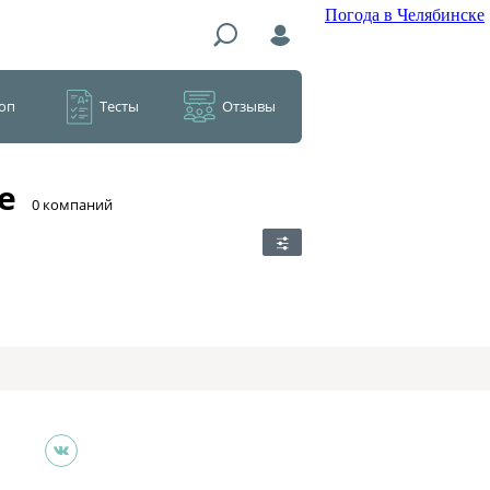
Погода в Челябинске
оп
Тесты
Отзывы
е
​0 компаний