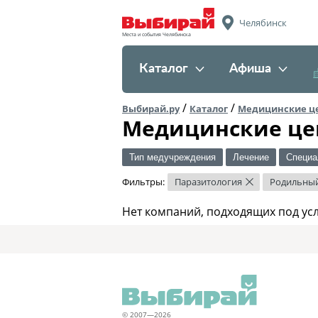
Челябинск
Места и события Челябинска
Каталог
Афиша
/
/
Выбирай.ру
Каталог
Медицинские ц
Медицинские це
Тип медучреждения
Лечение
Специа
Фильтры:
Паразитология
Родильны
×
Нет компаний, подходящих под ус
© 2007—2026