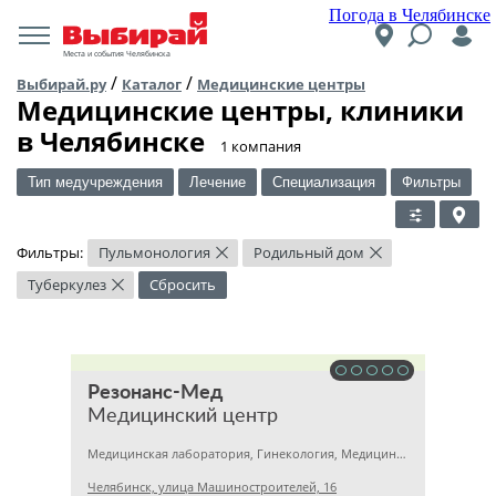
Погода в Челябинске
Места и события Челябинска
/
/
Выбирай.ру
Каталог
Медицинские центры
Медицинские центры, клиники
в Челябинске
​1 компания
Тип медучреждения
Лечение
Специализация
Фильтры
Фильтры:
Пульмонология
Родильный дом
×
×
Туберкулез
Сбросить
×
Резонанс-Мед
Медицинский центр
Медицинская лаборатория, Гинекология, Медицинский центр
Челябинск, улица Машиностроителей, 16