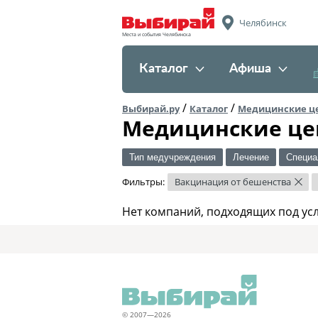
Челябинск
Места и события Челябинска
Каталог
Афиша
/
/
Выбирай.ру
Каталог
Медицинские ц
Медицинские це
Тип медучреждения
Лечение
Специа
Фильтры:
Вакцинация от бешенства
×
Нет компаний, подходящих под ус
© 2007—2026