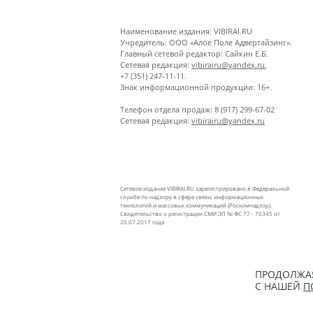
Наименование издания: VIBIRAI.RU
Учредитель: ООО «Алое Поле Адвертайзинг».
Главный сетевой редактор: Сайкин Е.Б.
Сетевая редакция:
vibirairu@yandex.ru
,
+7 (351) 247-11-11.
Знак информационной продукции: 16+.
Телефон отдела продаж: 8 (917) 299-67-02
Сетевая редакция:
vibirairu@yandex.ru
Сетевое издание VIBIRAI.RU зарегистрировано в Федеральной
службе по надзору в сфере связи, информационных
технологий и массовых коммуникаций (Роскомнадзор).
Свидетельство о регистрации СМИ ЭЛ № ФС 77 - 70345 от
20.07.2017 года
ПРОДОЛЖАЯ
С НАШЕЙ
П