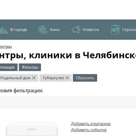
В городе
Кино
Новости
Гороск
ентры
нтры, клиники в Челябинск
лизация
Фильтры
Родильный дом
Туберкулез
Сбросить
×
×
ловия фильтрации.
Добавить компанию
Добавить событие