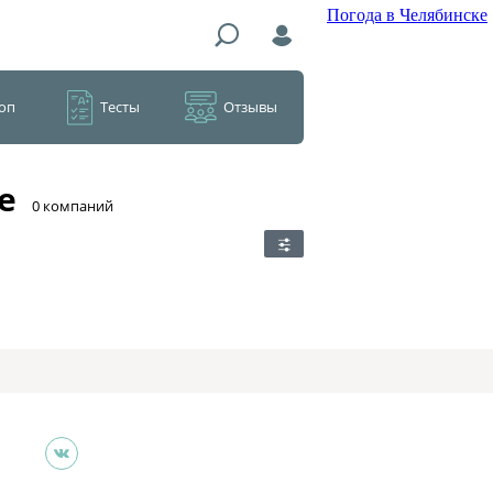
Погода в Челябинске
оп
Тесты
Отзывы
е
​0 компаний