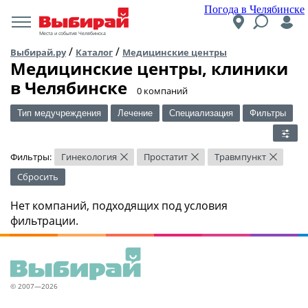
Погода в Челябинске
Места и события Челябинска
/
/
Выбирай.ру
Каталог
Медицинские центры
Медицинские центры, клиники
в Челябинске
​0 компаний
Тип медучреждения
Лечение
Специализация
Фильтры
Фильтры:
Гинекология
Простатит
Травмпункт
×
×
×
Сбросить
Нет компаний, подходящих под условия
фильтрации.
© 2007—2026