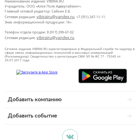
Наименование издания: VIBIRAI.RU
Учредитель: ООО «Алое Поле Адвертайзинг».
Главный сетевой редактор: Сайкин Е.Б.
vibirairu@yandex.ru
Сетевая редакция:
, +7 (351) 247-11-11.
Знак информационной продукции: 16+.
Телефон отдела продаж: 8 (917) 299-67-02
vibirairu@yandex.ru
Сетевая редакция:
Сетевое издание VIBIRAI.RU зарегистрировано в Федеральной службе по надзору в
сфере связи, информационных технологий и массовых коммуникаций
(Роскомнадзор). Свидетельство о регистрации СМИ ЭЛ № ФС 77 - 70345 от
20.07.2017 года
Добавить компанию
Добавить событие