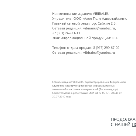
Наименование издания: VIBIRAI.RU
Учредитель: ООО «Алое Поле Адвертайзинг».
Главный сетевой редактор: Сайкин Е.Б.
Сетевая редакция:
vibirairu@yandex.ru
,
+7 (351) 247-11-11.
Знак информационной продукции: 16+.
Телефон отдела продаж: 8 (917) 299-67-02
Сетевая редакция:
vibirairu@yandex.ru
Сетевое издание VIBIRAI.RU зарегистрировано в Федеральной
службе по надзору в сфере связи, информационных
технологий и массовых коммуникаций (Роскомнадзор).
Свидетельство о регистрации СМИ ЭЛ № ФС 77 - 70345 от
20.07.2017 года
ПРОДОЛЖАЯ
С НАШЕЙ
П