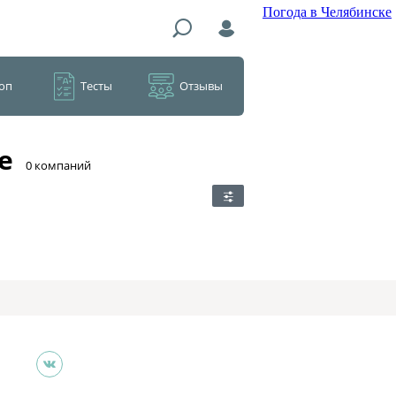
Погода в Челябинске
оп
Тесты
Отзывы
е
​0 компаний