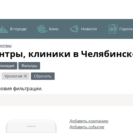
В городе
Кино
Новости
Гороск
ентры
нтры, клиники в Челябинск
лизация
Фильтры
Урология
Сбросить
×
ловия фильтрации.
Добавить компанию
Добавить событие