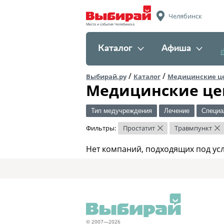
Челябинск
Места и события Челябинска
Каталог
Афиша
/
/
Выбирай.ру
Каталог
Медицинские ц
Медицинские це
Тип медучреждения
Лечение
Специа
Фильтры:
Простатит
Травмпункт
×
×
Нет компаний, подходящих под ус
© 2007—2026