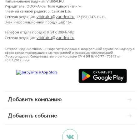
Наименование издания: VIBIRAI.RU
Учредитель: ООО «Алое Поле Адвертайзинг».
Главный сетевой редактор: Сайкин Е.Б.
vibirairu@yandex.ru
Сетевая редакция:
, +7 (351) 247-11-11.
Знак информационной продукции: 16+.
Телефон отдела продаж: 8 (917) 299-67-02
vibirairu@yandex.ru
Сетевая редакция:
Сетевое издание VIBIRAI.RU зарегистрировано в Федеральной службе по надзору в
сфере связи, информационных технологий и массовых коммуникаций
(Роскомнадзор). Свидетельство о регистрации СМИ ЭЛ № ФС 77 - 70345 от
20.07.2017 года
Добавить компанию
Добавить событие