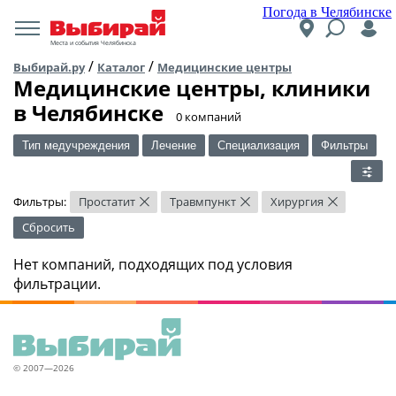
Погода в Челябинске
Места и события Челябинска
/
/
Выбирай.ру
Каталог
Медицинские центры
Медицинские центры, клиники
в Челябинске
​0 компаний
Тип медучреждения
Лечение
Специализация
Фильтры
Фильтры:
Простатит
Травмпункт
Хирургия
×
×
×
Сбросить
Нет компаний, подходящих под условия
фильтрации.
© 2007—2026