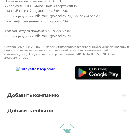
Наименование издания: VIBIRAI.RU
Учредитель: ООО «Алое Поле Адвертайзинг».
Главный сетевой редактор: Сайкин Е.Б.
vibirairu@yandex.ru
Сетевая редакция:
, +7 (351) 247-11-11.
Знак информационной продукции: 16+.
Телефон отдела продаж: 8 (917) 299-67-02
vibirairu@yandex.ru
Сетевая редакция:
Сетевое издание VIBIRAI.RU зарегистрировано в Федеральной службе по надзору в
сфере связи, информационных технологий и массовых коммуникаций
(Роскомнадзор). Свидетельство о регистрации СМИ ЭЛ № ФС 77 - 70345 от
20.07.2017 года
Добавить компанию
Добавить событие