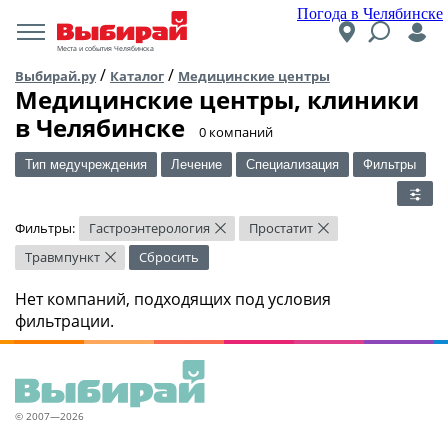
Погода в Челябинске
Места и события Челябинска
/
/
Выбирай.ру
Каталог
Медицинские центры
Медицинские центры, клиники
в Челябинске
​0 компаний
Тип медучреждения
Лечение
Специализация
Фильтры
Фильтры:
Гастроэнтерология
Простатит
×
×
Травмпункт
Сбросить
×
Нет компаний, подходящих под условия
фильтрации.
© 2007—2026