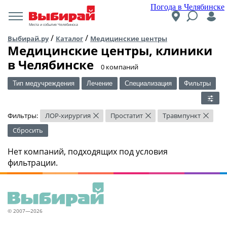
Погода в Челябинске
Места и события Челябинска
/
/
Выбирай.ру
Каталог
Медицинские центры
Медицинские центры, клиники
в Челябинске
​0 компаний
Тип медучреждения
Лечение
Специализация
Фильтры
Фильтры:
ЛОР-хирургия
Простатит
Травмпункт
×
×
×
Сбросить
Нет компаний, подходящих под условия
фильтрации.
© 2007—2026