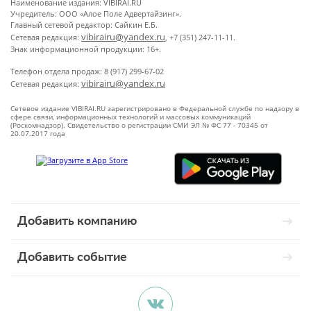
Наименование издания: VIBIRAI.RU
Учредитель: ООО «Алое Поле Адвертайзинг».
Главный сетевой редактор: Сайкин Е.Б.
vibirairu@yandex.ru
Сетевая редакция:
, +7 (351) 247-11-11.
Знак информационной продукции: 16+.
Телефон отдела продаж: 8 (917) 299-67-02
vibirairu@yandex.ru
Сетевая редакция:
Сетевое издание VIBIRAI.RU зарегистрировано в Федеральной службе по надзору в
сфере связи, информационных технологий и массовых коммуникаций
(Роскомнадзор). Свидетельство о регистрации СМИ ЭЛ № ФС 77 - 70345 от
20.07.2017 года
Добавить компанию
Добавить событие