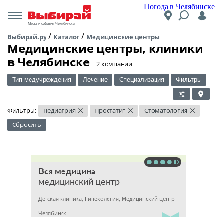
Погода в Челябинске
Места и события Челябинска
/
/
Выбирай.ру
Каталог
Медицинские центры
Медицинские центры, клиники
в Челябинске
​2 компании
Тип медучреждения
Лечение
Специализация
Фильтры
Фильтры:
Педиатрия
Простатит
Стоматология
×
×
×
Сбросить
Вся медицина
медицинский центр
Детская клиника, Гинекология, Медицинский центр
Челябинск