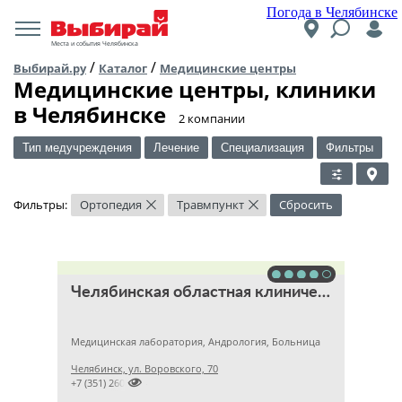
Погода в Челябинске
Места и события Челябинска
/
/
Выбирай.ру
Каталог
Медицинские центры
Медицинские центры, клиники
в Челябинске
​2 компании
Тип медучреждения
Лечение
Специализация
Фильтры
Фильтры:
Ортопедия
Травмпункт
Сбросить
×
×
Челябинская областная клиническая больница
Медицинская лаборатория, Андрология, Больница
Челябинск, ул. Воровского, 70

+7 (351) 2609824