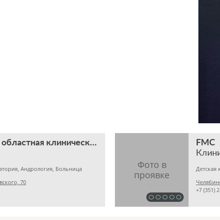
Челябинская областная клиническая больница
FMC
Клин
атория, Андрология, Больница
вского, 70
Челябинс
+7 (351) 