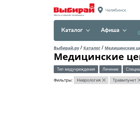
Челябинск
Места и события Челябинска
Каталог
Афиша
/
/
Выбирай.ру
Каталог
Медицинские ц
Медицинские це
Тип медучреждения
Лечение
Специа
Фильтры:
Неврология
Травмпункт
×