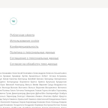
Публичная оферта
Использование cookie
Конфиденциальность
Политика о персональных данных
Соглашение о персональных данных
Согласие на обработку перс.данных
ыз
Азнакаево
Азов
Аксай
Алапаевск
Александров
Алексин
Альметьевск
ск
Арзамас
Армавир
Артём
Архангельск
Асбест
Астана
Астрахань
ул
Белая Калитва
Белгород
Белебей
Белово
Белорецк
Белореченск
ещенск
Богородицк
Боровичи
Братск
Брянск
Бугульма
Бугуруслан
 Луки
Великий Новгород
Вельск
Венёв
Верхняя Салда
Владивосток
ск
Вологда
Волхов
Волчанск
Вольск
Воронеж
Воскресенск
Воткинск
ие Поляны
Галич
Гатчина
Геленджик
Глазов
Горно‑Алтайск
Гороховец
евичи
Гусев
Димитровград
Дмитров
Дубна
Ейск
Екатеринбург
Елабуга
ольск
Зерноград
Златоуст
Иваново
Ижевск
Ипатово
Ирбит
Иркутск
ад
Калуга
Каменск‑Уральский
Каменск‑Шахтинский
Кандалакша
Канск
ы
Кингисепп
Кириши
Киров
Кировград
Климово
Клин
Клинцы
Ковров
уре
Конаково
Кондопога
Кондрово
Коряжма
Кострома
Котлас
Кохма
ск
Кузнецк
Куйбышев
Кулебаки
Кумертау
Курган
Курганинск
Курск