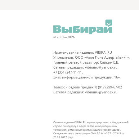
© 2007—2026
Наименование издания: VIBIRAI.RU
Учредитель: ООО «Алое Поле Адвертайзинг».
Главный сетевой редактор: Сайкин Е.Б.
Сетевая редакция:
vibirairu@yandex.ru
,
+7 (351) 247-11-11.
Знак информационной продукции: 16+.
Телефон отдела продаж: 8 (917) 299-67-02
Сетевая редакция:
vibirairu@yandex.ru
Сетевое издание VIBIRAI.RU зарегистрировано в Федеральной
службе по надзору в сфере связи, информационных
технологий и массовых коммуникаций (Роскомнадзор).
Свидетельство о регистрации СМИ ЭЛ № ФС 77 - 70345 от
20.07.2017 года