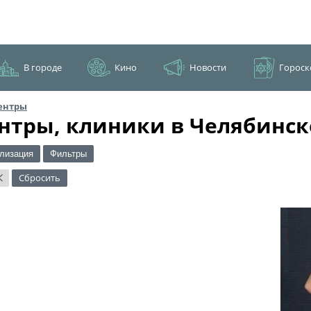
В городе
Кино
Новости
Гороск
ентры
нтры, клиники в Челябинск
лизация
Фильтры
Сбросить
×