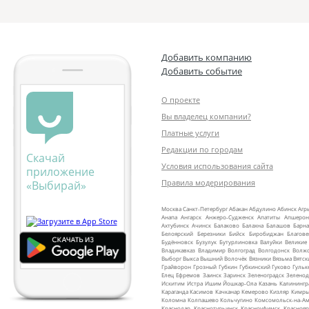
Добавить компанию
Добавить событие
О проекте
Вы владелец компании?
Платные услуги
Редакции по городам
Скачай
Условия использования сайта
приложение
Правила модерирования
«Выбирай»
Москва
Санкт‑Петербург
Абакан
Абдулино
Абинск
Агр
Анапа
Ангарск
Анжеро‑Судженск
Апатиты
Апшерон
Ахтубинск
Ачинск
Балаково
Балахна
Балашов
Барна
Белоярский
Березники
Бийск
Биробиджан
Благов
Будённовск
Бузулук
Бутурлиновка
Валуйки
Великие
Владикавказ
Владимир
Волгоград
Волгодонск
Волж
Выборг
Выкса
Вышний Волочёк
Вязники
Вязьма
Вятск
Грайворон
Грозный
Губкин
Губкинский
Гуково
Гульк
Елец
Ефремов
Заинск
Заринск
Зеленоградск
Зеленод
Искитим
Истра
Ишим
Йошкар‑Ола
Казань
Калинингр
Караганда
Касимов
Качканар
Кемерово
Кизляр
Кимр
Коломна
Колпашево
Кольчугино
Комсомольск‑на‑Ам
Краснодар
Краснотурьинск
Красноуфимск
Краснояр