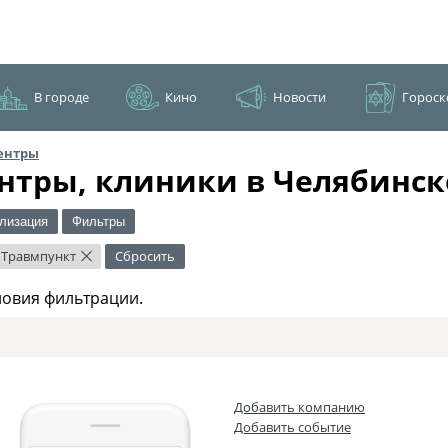
В городе
Кино
Новости
Гороск
ентры
нтры, клиники в Челябинск
лизация
Фильтры
Травмпункт
Сбросить
×
ловия фильтрации.
Добавить компанию
Добавить событие