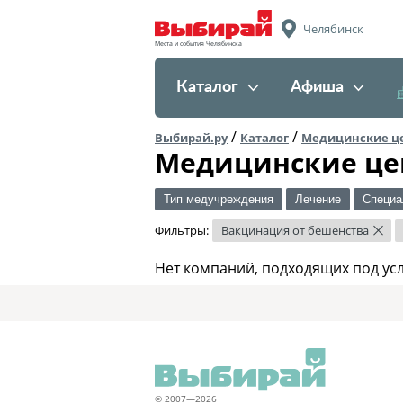
Челябинск
Места и события Челябинска
Каталог
Афиша
/
/
Выбирай.ру
Каталог
Медицинские ц
Медицинские це
Тип медучреждения
Лечение
Специа
Фильтры:
Вакцинация от бешенства
×
Нет компаний, подходящих под ус
© 2007—2026