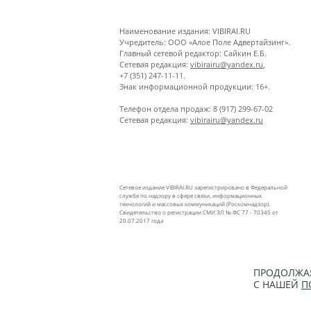
Наименование издания: VIBIRAI.RU
Учредитель: ООО «Алое Поле Адвертайзинг».
Главный сетевой редактор: Сайкин Е.Б.
Сетевая редакция:
vibirairu@yandex.ru
,
+7 (351) 247-11-11.
Знак информационной продукции: 16+.
Телефон отдела продаж: 8 (917) 299-67-02
Сетевая редакция:
vibirairu@yandex.ru
Сетевое издание VIBIRAI.RU зарегистрировано в Федеральной
службе по надзору в сфере связи, информационных
технологий и массовых коммуникаций (Роскомнадзор).
Свидетельство о регистрации СМИ ЭЛ № ФС 77 - 70345 от
20.07.2017 года
ПРОДОЛЖАЯ
С НАШЕЙ
П