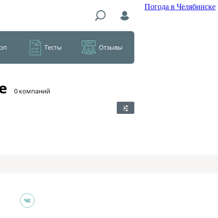
Погода в Челябинске
оп
Тесты
Отзывы
е
​0 компаний