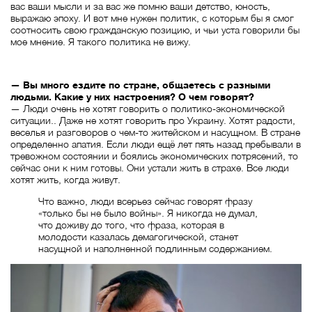
вас ваши мысли и за вас же помню ваши детство, юность,
выражаю эпоху. И вот мне нужен политик, с которым бы я смог
соотносить свою гражданскую позицию, и чьи уста говорили бы
мое мнение. Я такого политика не вижу.
— Вы много ездите по стране, общаетесь с разными
людьми. Какие у них настроения? О чем говорят?
— Люди очень не хотят говорить о политико-экономической
ситуации.. Даже не хотят говорить про Украину. Хотят радости,
веселья и разговоров о чем-то житейском и насущном. В стране
определенно апатия. Если люди ещё лет пять назад пребывали в
тревожном состоянии и боялись экономических потрясений, то
сейчас они к ним готовы. Они устали жить в страхе. Все люди
хотят жить, когда живут.
Что важно, люди всерьез сейчас говорят фразу
«только бы не было войны». Я никогда не думал,
что доживу до того, что фраза, которая в
молодости казалась демагогической, станет
насущной и наполненной подлинным содержанием.