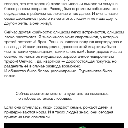
говорю, что это хорошо) люди женились и выходили замуж в
более раннем возрасте. Развод был огромным событием, это
осуждалось в рабочем коллективе и так далее. И очень часто
семьи держались просто из-за этого: людям и не надо друг с
другом жить, а они живут.
Сейчас другая крайности: слишком легко встречаются, слишком
легко расстаются. Я знаю много моих сверстников, у которых
третий-четвертый брак. Раньше человек получал квартиру раз и
навсегда. И если разводились, деление этой квартиры было
чем-то таким чудовищным, таким сложным! Люди держались за
совместно нажитое имущество, заработанное невероятным
трудом! Сейчас... да, квартира — дорогостоящая покупка, но
разделить её в случае развода возможно.
И общество было более целомудренно. Пуританства было
полно.
Сейчас демагогии много, а пуританства поменьше.
Но любовь осталась любовью.
Если она случилась, люди создают семьи, рожают детей и
придерживаются норм. И я таких людей знаю, они сегодня
придут на мои спектакли.