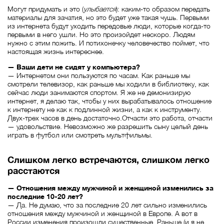
Могут придумать и это (
улыбается
): каким-то образом передать
материалы для зачатия, но это будет уже такая чушь. Первыми
из интернета будут уходить передовые люди, которые когда-то
первыми в него ушли. Но это произойдет нескоро. Людям
нужно с этим пожить. И потихонечку человечество поймет, что
настоящая жизнь интереснее.
— Ваши дети не сидят у компьютера?
— Интернетом они пользуются по часам. Как раньше мы
смотрели телевизор, как раньше мы ходили в библиотеку, как
сейчас люди занимаются спортом. Я же не демонизирую
интернет, я делаю так, чтобы у них вырабатывалось отношение
к интернету не как к подлинной жизни, а как к инструменту.
Двух-трех часов в день достаточно.Отчасти это работа, отчасти
— удовольствие. Невозможно же разрешить сыну целый день
играть в футбол или смотреть мультфильмы.
Слишком легко встречаются, слишком легко
расстаются
— Отношения между мужчиной и женщиной изменились за
последние 10-20 лет?
— Да. Не думаю, что за последние 20 лет сильно изменились
отношения между мужчиной и женщиной в Европе. А вот в
России изменения произошли существенные. Раньше (и я не