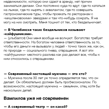
недвижимости, которую они сдают в аренду, нет причин
заниматься делами. Они постоянно куда-то едут: где-то кататься
на лыжах, где-то нырять с аквалангом, где-то совершать
гастрономические туры, чтобы проехать по ресторанам с
«мишленовскими» звездами и там что-нибудь сожрать. Я не
могу на них смотреть. Меня тошнит от тех, кто бездельничает.
— В Челябинске таких бездельников называют
«кайфушниками».
— (
улыбается
) Они меня вообще не волнуют. Богатство требует
ответственности. На богатом человеке ответственность за то,
чтобы его деньги не вызывали у людей - точно таких же, как он,
по природе — социального гнева, отвращения. А вот эти
«кайфушники» местного разлива как раз делают все, чтобы к
ним относились с отвращением.
— Современный настоящий мужчина — это кто?
— Мужчина после 30 лет уж точно определяется тем, что он
делает. Он обязательно должен быть профессионалом. По
возможности, настоящий мужчина — семьянин, отец хотя бы
нескольких детей.
Вампилов уже не современен
— А современный театр — он какой?