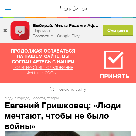
Челябинск
Выбирай: Места Рядом и Афиша
✖
Смотреть
Парамон
Бесплатно - Google Play
ПРОДОЛЖАЯ ОСТАВАТЬСЯ
НА НАШЕМ САЙТЕ, ВЫ
СОГЛАШАЕТЕСЬ С НАШЕЙ
ПОЛИТИКОЙ ИСПОЛЬЗОВАНИЯ
ФАЙЛОВ COOKIE
ПРИНЯТЬ
,
,
люди в городе
новости
театры
Евгений Гришковец: «Люди
мечтают, чтобы не было
войны»