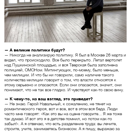
— А великие политики будут?
— Никогда не анализирую политику. Я был в Москве 26 марта и
видел, что происходило. Все было перекрыто. Летал вертолет
над Пушкинской площадью, и вся Тверская была заполнена
полицией, ОМОНом. Митингующих, по-моему, было меньше,
чем милиции. И что бы ни говорили, само наличие такого
количества милиции говорит о том, что власти относятся к
этому серьезно и опасаются. Если они опасаются, значит, они
понимают, что не так все гладко. И чувствуют как-то свою вину.
— К чему-то, на ваш взгляд, это приведет?
— Не знаю. Герой Навальный, к сожалению, не тянет на
романтического героя, вот и все, вот в этом вся беда. Люди
часто мне говорят: «Как это вы на сцене говорите... Я же тоже
так думаю. И вот это я в детстве помнил, но потом как-то
забыл!». А я отвечаю, что есть разделение труда: вы лечите,
строите, учите, занимаетесь бизнесом. А я пишу, выражаю за