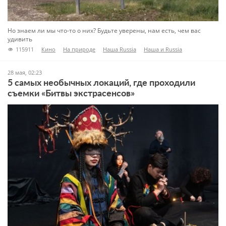
Но знаем ли мы что-то о них? Будьте уверены, нам есть, чем вас
удивить
115911
Кино
На природе
Наша Russia
Наша и Russia
Новости кино
Пять мест
Туризм
Чтиво
28 мая, 02:23
5 самых необычных локаций, где проходили
съемки «Битвы экстрасенсов»