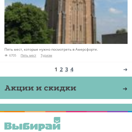
Пять мест, которые нужно посмотреть в Амерсфорте.
6705
Пять мест
Туризм
1
2
3
4
➜
Акции и скидки