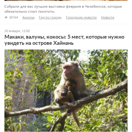
Собрали для вас лучшие выставки февраля в Челябинске, которые
обязательно стоит посетить.
36164
Анонсы
Гид по городу
Городские новости
Новости
Планы на выходные
Пять мест
Пять событий Челябинска
Экспозиции
20 января, 12:00
Макаки, валуны, кокосы: 5 мест, которые нужно
увидеть на острове Хайнань