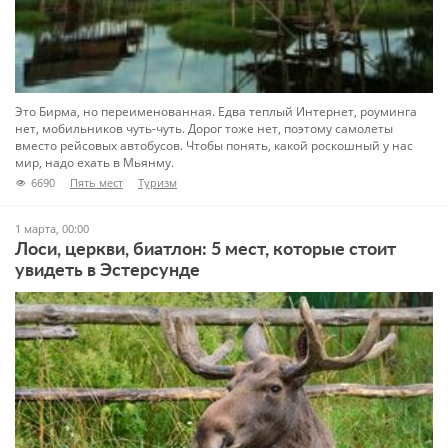
Это Бирма, но переименованная. Едва теплый Интернет, роуминга
нет, мобильников чуть-чуть. Дорог тоже нет, поэтому самолеты
вместо рейсовых автобусов. Чтобы понять, какой роскошный у нас
мир, надо ехать в Мьянму.
6690
Пять мест
Туризм
1 марта, 00:00
Лоси, церкви, биатлон: 5 мест, которые стоит
увидеть в Эстерсунде