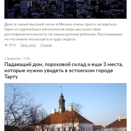
Даже в самый высокий сезон в Мехико очень просто затеряться.
Один из крупнейших мегаполисов мира рассыпал свои
достопримечательности по самым разным районам. Рассказываем,
на что можно посмотреть и куда сходить.
8570
Пять мест
Туризм
2 февраля, 11:00
Падающий дом, пороховой склад и еще 3 места,
которые нужно увидеть в эстонском городе
Тарту