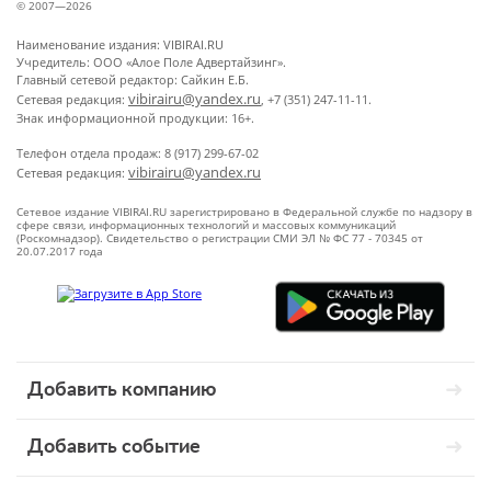
© 2007—2026
Наименование издания: VIBIRAI.RU
Учредитель: ООО «Алое Поле Адвертайзинг».
Главный сетевой редактор: Сайкин Е.Б.
vibirairu@yandex.ru
Сетевая редакция:
, +7 (351) 247-11-11.
Знак информационной продукции: 16+.
Телефон отдела продаж: 8 (917) 299-67-02
vibirairu@yandex.ru
Сетевая редакция:
Сетевое издание VIBIRAI.RU зарегистрировано в Федеральной службе по надзору в
сфере связи, информационных технологий и массовых коммуникаций
(Роскомнадзор). Свидетельство о регистрации СМИ ЭЛ № ФС 77 - 70345 от
20.07.2017 года
Добавить компанию
Добавить событие