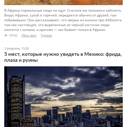
В Африку нормальные люди не едут. Сначала ею положено заболеть.
Вирус Африки, сухой и горячий, передается обычно от друзей, там
побывавших. Они рассказывают, что зверье из книжки про Айболита
там как настоящее, что вырезанные из черной косточки люди
охотятся с копьем, и красиво — как бывает только в Африке.
10142
Пять мест
Туризм
3 февраля, 15:00
5 мест, которые нужно увидеть в Мехико: фрида,
плаза и руины